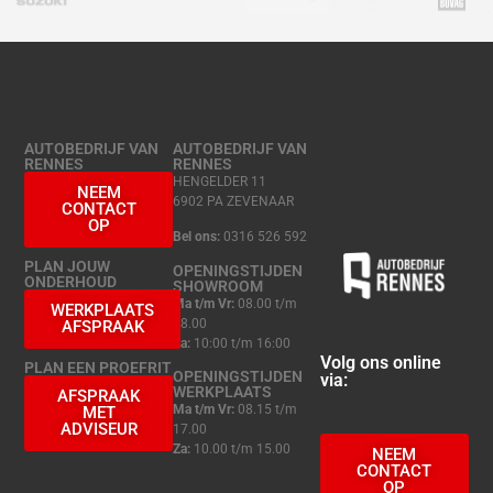
AUTOBEDRIJF VAN
AUTOBEDRIJF VAN
RENNES
RENNES
HENGELDER 11
NEEM
6902 PA ZEVENAAR
CONTACT
OP
Bel ons:
0316 526 592
PLAN JOUW
OPENINGSTIJDEN
ONDERHOUD
SHOWROOM
Ma t/m Vr:
08.00 t/m
WERKPLAATS
18.00
AFSPRAAK
Za:
10:00 t/m 16:00
Volg ons online
PLAN EEN PROEFRIT
OPENINGSTIJDEN
via:
WERKPLAATS
AFSPRAAK
Ma t/m Vr:
08.15 t/m
MET
ADVISEUR
17.00
Za:
10.00 t/m 15.00
NEEM
CONTACT
OP