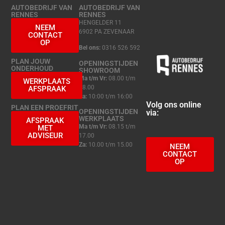
AUTOBEDRIJF VAN
AUTOBEDRIJF VAN
RENNES
RENNES
HENGELDER 11
NEEM
6902 PA ZEVENAAR
CONTACT
OP
Bel ons:
0316 526 592
PLAN JOUW
OPENINGSTIJDEN
ONDERHOUD
SHOWROOM
Ma t/m Vr:
08.00 t/m
WERKPLAATS
18.00
AFSPRAAK
Za:
10:00 t/m 16:00
Volg ons online
PLAN EEN PROEFRIT
OPENINGSTIJDEN
via:
WERKPLAATS
AFSPRAAK
Ma t/m Vr:
08.15 t/m
MET
ADVISEUR
17.00
Za:
10.00 t/m 15.00
NEEM
CONTACT
OP