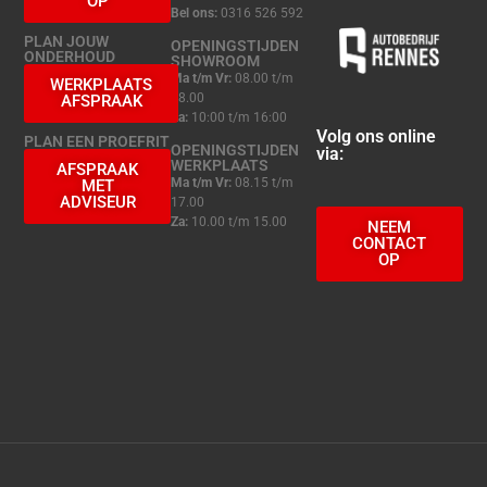
OP
Bel ons:
0316 526 592
PLAN JOUW
OPENINGSTIJDEN
ONDERHOUD
SHOWROOM
Ma t/m Vr:
08.00 t/m
WERKPLAATS
18.00
AFSPRAAK
Za:
10:00 t/m 16:00
Volg ons online
PLAN EEN PROEFRIT
OPENINGSTIJDEN
via:
WERKPLAATS
AFSPRAAK
Ma t/m Vr:
08.15 t/m
MET
ADVISEUR
17.00
Za:
10.00 t/m 15.00
NEEM
CONTACT
OP