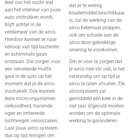
deel van het vocht wat
dat er te weinig
aan het interieur van jouw
koudemiddel beschikbaar
auto onttrokken wordt,
is, zal de werking van de
blijft achter in de
airco helemaal stoppen,
verdamper van de airco.
ook om schade aan de
Hierdoor kunnen er naar
airco door gebrekkige
verloop van tijd bacteriën
smering te voorkomen.
en schimmels gaan
ontstaan. Die zorgen voor
Om er voor te zorgen dat
een vervelende muffe
je airco niet stil valt, is het
geur in de auto op het
verstandig om op tijd je
moment dat je de airco
airco te laten afvullen. Elk
inschakelt. Ook kunnen
aircosysteem zal
deze micro-organismen
gemiddeld één keer in de
verkoudheid, tranende
vier jaar afgevuld moeten
ogen en irriterende
worden om de optimale
luchtwegen veroorzaken.
werking te garanderen.
Laat jouw airco systeem
dus op tijd reinigen om