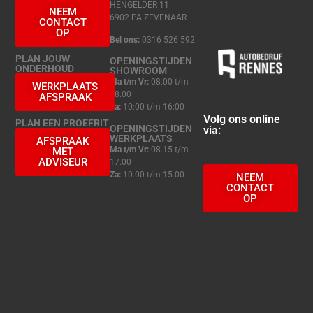
HENGELDER 11
NEEM
6902 PA ZEVENAAR
CONTACT
OP
Bel ons:
0316 526 592
PLAN JOUW
OPENINGSTIJDEN
ONDERHOUD
SHOWROOM
Ma t/m Vr:
08.00 t/m
WERKPLAATS
18.00
AFSPRAAK
Za:
10:00 t/m 16:00
Volg ons online
PLAN EEN PROEFRIT
OPENINGSTIJDEN
via:
WERKPLAATS
AFSPRAAK
Ma t/m Vr:
08.15 t/m
MET
ADVISEUR
17.00
Za:
10.00 t/m 15.00
NEEM
CONTACT
OP