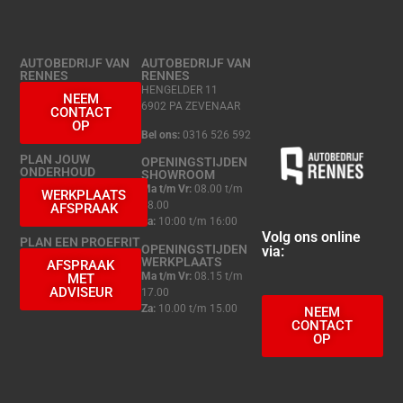
AUTOBEDRIJF VAN
AUTOBEDRIJF VAN
RENNES
RENNES
HENGELDER 11
NEEM
6902 PA ZEVENAAR
CONTACT
OP
Bel ons:
0316 526 592
PLAN JOUW
OPENINGSTIJDEN
ONDERHOUD
SHOWROOM
Ma t/m Vr:
08.00 t/m
WERKPLAATS
18.00
AFSPRAAK
Za:
10:00 t/m 16:00
Volg ons online
PLAN EEN PROEFRIT
OPENINGSTIJDEN
via:
WERKPLAATS
AFSPRAAK
Ma t/m Vr:
08.15 t/m
MET
ADVISEUR
17.00
Za:
10.00 t/m 15.00
NEEM
CONTACT
OP