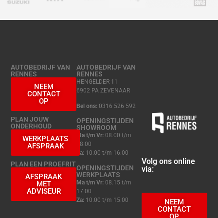
AUTOBEDRIJF VAN
AUTOBEDRIJF VAN
RENNES
RENNES
HENGELDER 11
NEEM
6902 PA ZEVENAAR
CONTACT
OP
Bel ons:
0316 526 592
PLAN JOUW
OPENINGSTIJDEN
ONDERHOUD
SHOWROOM
Ma t/m Vr:
08.00 t/m
WERKPLAATS
18.00
AFSPRAAK
Za:
10:00 t/m 16:00
Volg ons online
PLAN EEN PROEFRIT
OPENINGSTIJDEN
via:
WERKPLAATS
AFSPRAAK
Ma t/m Vr:
08.15 t/m
MET
ADVISEUR
17.00
Za:
10.00 t/m 15.00
NEEM
CONTACT
OP