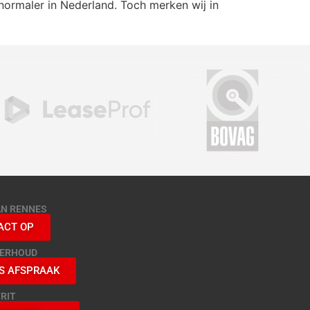
s normaler in Nederland. Toch merken wij in
AN RENNES
ACT OP
DERHOUD
S AFSPRAAK
RIT