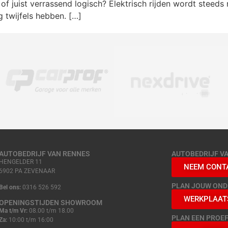
nd of juist verrassend logisch? Elektrisch rijden wordt steed
twijfels hebben. […]
AUTOBEDRIJF VAN RENNES
AUTOBEDRIJF V
HENGELDER 11
NEEM CONT
6902 PA ZEVENAAR
PLAN JOUW ON
Bel ons:
0316 526 592
WERKPLAAT
OPENINGSTIJDEN SHOWROOM
Ma t/m Vr:
08.00 t/m 18.00
PLAN EEN PROEF
Za:
10:00 t/m 16:00