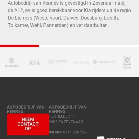
Autobedrijf van Rennes is gevestigd in Zevenaar, nabij
de A12, en is goed bereikbaar voor Kia-rijders uit de regio
De Liemers (Westervoort, Duiven, Doesburg, Lobith,
Tolkamer, Wehl, Pannerden) en ver daarbuiten.
AUTOBEDRIJF VAN
AUTOBEDRIJF VAN
RENNES
RENNES
HENGELDER 11
NEEM
6902 PA ZEVENAAR
CONTACT
OP
Bel ons:
0316 526 592