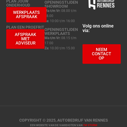
PLAN JOUW
OPENINGSTIJDEN
ONDERHOUD
SHOWROOM
Ma t/m Vr:
08.00 t/m
WERKPLAATS
18.00
AFSPRAAK
Za:
10:00 t/m 16:00
Volg ons online
PLAN EEN PROEFRIT
OPENINGSTIJDEN
via:
WERKPLAATS
AFSPRAAK
Ma t/m Vr:
08.15 t/m
MET
ADVISEUR
17.00
Za:
10.00 t/m 15.00
NEEM
CONTACT
OP
COPYRIGHT © 2025, AUTOBEDRIJF VAN RENNES
EEN WEBSITE VAN DE VAKIDIOTEN VAN
I’M STORM