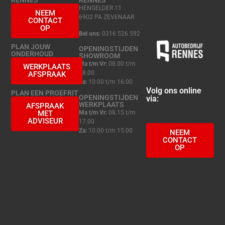
RENNES
RENNES
HENGELDER 11
NEEM
6902 PA ZEVENAAR
CONTACT
OP
Bel ons:
0316 526 592
PLAN JOUW
OPENINGSTIJDEN
ONDERHOUD
SHOWROOM
Ma t/m Vr:
08.00 t/m
WERKPLAATS
18.00
AFSPRAAK
Za:
10:00 t/m 16:00
Volg ons online
PLAN EEN PROEFRIT
OPENINGSTIJDEN
via:
WERKPLAATS
AFSPRAAK
Ma t/m Vr:
08.15 t/m
MET
ADVISEUR
17.00
Za:
10.00 t/m 15.00
NEEM
CONTACT
OP