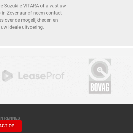
we Suzuki e VITARA of alvast uw
s in Zevenaar of neem contact
les over de mogelijkheden en
 uw ideale uitvoering.
AN RENNES
ACT OP