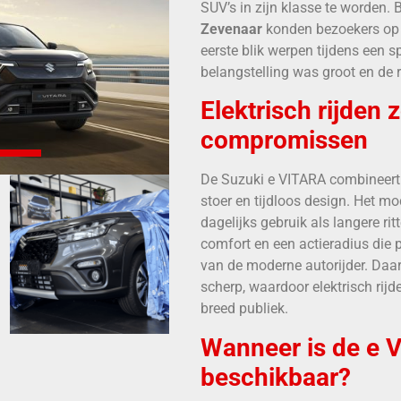
SUV’s in zijn klasse te worden. 
Zevenaar
konden bezoekers op 5
eerste blik werpen tijdens een 
belangstelling was groot en de 
Elektrisch rijden 
compromissen
De Suzuki e VITARA combineert
stoer en tijdloos design. Het m
dagelijks gebruik als langere ri
comfort en een actieradius die p
van de moderne autorijder. Daarb
scherp, waardoor elektrisch rijd
breed publiek.
Wanneer is de e 
beschikbaar?